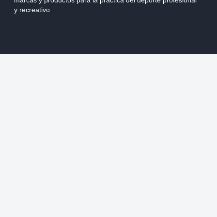
marcas y productos para la práctica del deporte profesional
y recreativo
Información sobre Tiendas
CATEGORÍAS
CORPORATIVO
Mi Pedido
Nuestras Tiendas
Despacho
Team Chile
Cambios
Marketing y Auspicios
Devolución
Ventas Mayoristas
Forma de pago
Productos
NUESTRAS REDES SOCIALES