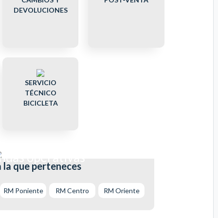
DEVOLUCIONES
SERVICIO
TÉCNICO
BICICLETA
endas operativas
a la que perteneces
RM Poniente
RM Centro
RM Oriente