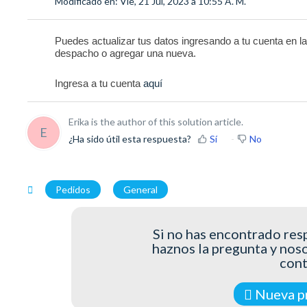
Modificado en: Vie, 21 Jul, 2023 a 10:55 A. M.
Puedes actualizar tus datos ingresando a tu cuenta en la 
despacho o agregar una nueva.
Ingresa a tu cuenta
aquí
Erika is the author of this solution article.
E
¿Ha sido útil esta respuesta?
Sí
No
Pedidos
General
Si no has encontrado resp
haznos la pregunta y nos
con
Nueva p