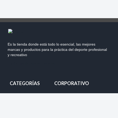
Es la tienda donde está todo lo esencial, las mejores
marcas y productos para la práctica del deporte profesional
y recreativo
Información sobre Tiendas
CATEGORÍAS
CORPORATIVO
Mi Pedido
Nuestras Tiendas
Despacho
Team Chile
Cambios
Marketing y Auspicios