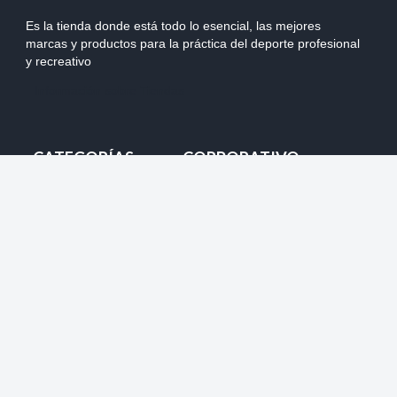
Es la tienda donde está todo lo esencial, las mejores
marcas y productos para la práctica del deporte profesional
y recreativo
Información sobre Tiendas
CATEGORÍAS
CORPORATIVO
Mi Pedido
Nuestras Tiendas
Despacho
Team Chile
Cambios
Marketing y Auspicios
Devolución
Ventas Mayoristas
Forma de pago
Productos
NUESTRAS REDES SOCIALES