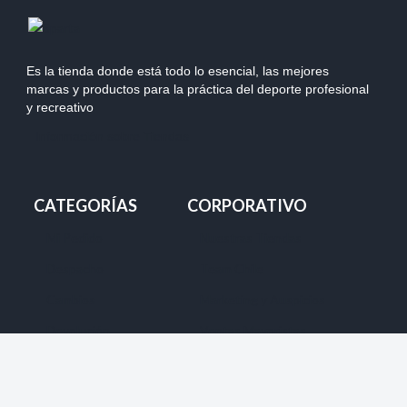
Es la tienda donde está todo lo esencial, las mejores
marcas y productos para la práctica del deporte profesional
y recreativo
Información sobre Tiendas
CATEGORÍAS
CORPORATIVO
Mi Pedido
Nuestras Tiendas
Despacho
Team Chile
Cambios
Marketing y Auspicios
Devolución
Ventas Mayoristas
Forma de pago
Productos