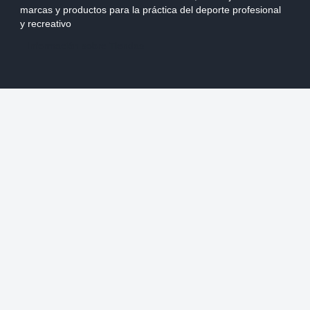
marcas y productos para la práctica del deporte profesional
y recreativo
Información sobre Tiendas
CATEGORÍAS
CORPORATIVO
Mi Pedido
Nuestras Tiendas
Despacho
Team Chile
Cambios
Marketing y Auspicios
Devolución
Ventas Mayoristas
Forma de pago
Productos
NUESTRAS REDES SOCIALES