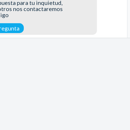
uesta para tu inquietud,
otros nos contactaremos
tigo
regunta