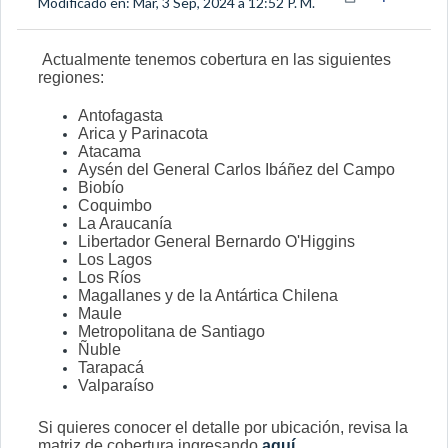
Modificado en: Mar, 3 Sep, 2024 a 12:52 P. M.
Actualmente tenemos cobertura en las siguientes
regiones:
Antofagasta
Arica y Parinacota
Atacama
Aysén del General Carlos Ibáñez del Campo
Biobío
Coquimbo
La Araucanía
Libertador General Bernardo O'Higgins
Los Lagos
Los Ríos
Magallanes y de la Antártica Chilena
Maule
Metropolitana de Santiago
Ñuble
Tarapacá
Valparaíso
Si quieres conocer el detalle por ubicación, revisa la
matriz de cobertura ingresando
aquí