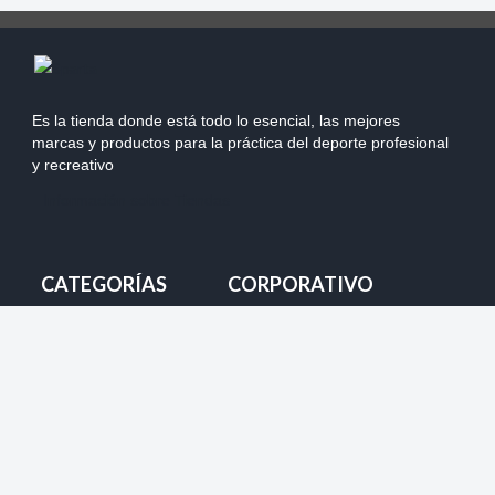
Es la tienda donde está todo lo esencial, las mejores
marcas y productos para la práctica del deporte profesional
y recreativo
Información sobre Tiendas
CATEGORÍAS
CORPORATIVO
Mi Pedido
Nuestras Tiendas
Despacho
Team Chile
Cambios
Marketing y Auspicios
Devolución
Ventas Mayoristas
Forma de pago