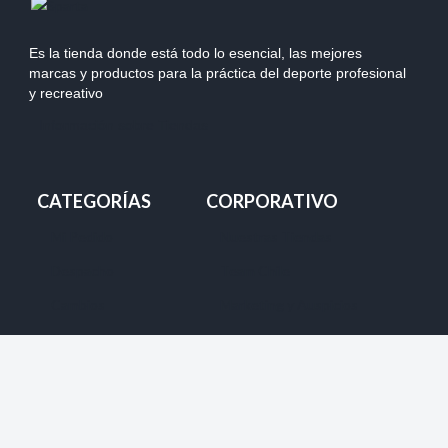
Es la tienda donde está todo lo esencial, las mejores
marcas y productos para la práctica del deporte profesional
y recreativo
Información sobre Tiendas
CATEGORÍAS
CORPORATIVO
Mi Pedido
Nuestras Tiendas
Despacho
Team Chile
Cambios
Marketing y Auspicios
Devolución
Ventas Mayoristas
Forma de pago
Productos