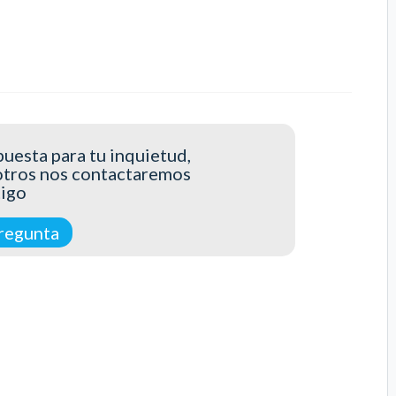
uesta para tu inquietud,
otros nos contactaremos
tigo
regunta